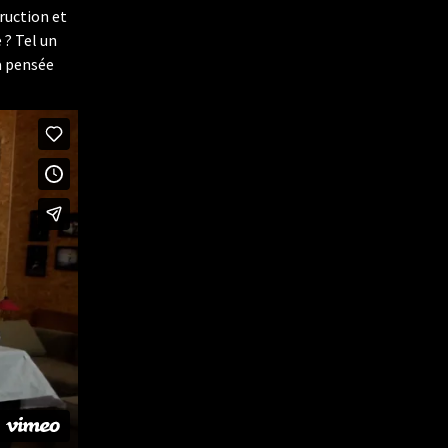
ruction et
 ? Tel un
la pensée