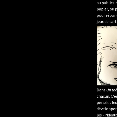
au public u
papier, ou 
pour répond
jeux de cart
Dans
Un thé
chacun. C’e
pensée : leu
développent
les « ridea