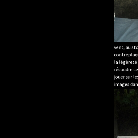
vent, au st
contreplaqu
la légèreté 
résoudre ce
jouer sur l
images dans