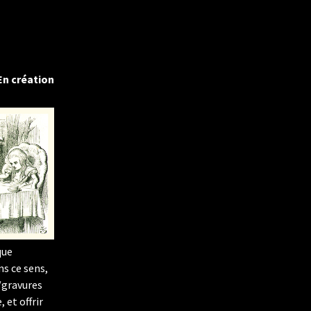
CHOSES 2018
CHOSES 2017
En création
que
ns ce sens,
s/gravures
 et offrir