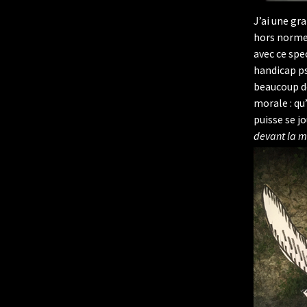
J’ai une gr
hors norme q
avec ce spe
handicap psy
beaucoup de
morale : qu
puisse se jo
devant la ma