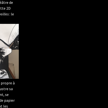
héâtre de
ette 2D
eilles
: le
e propre à
ustre sa
nt, se
de papier
t les