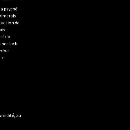
 la psyché
’aimerais
tuation de
ais
ité/la
 spectacle
arbre
… »
.
umidité, au