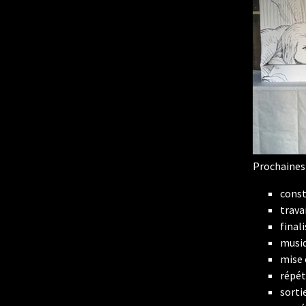
Prochaines 
const
trava
final
musiq
mise 
répét
sorti