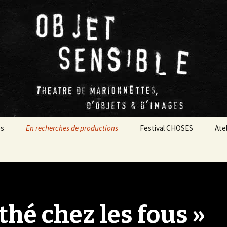
es
En recherches de productions
Festival CHOSES
Ate
FEVER
Un thé chez les fous »
Les Aventures d’Alice au
Festival CHOSES 2026
Atel
chapitre 7
Pays des Merveilles
ternational
Choses, c’est quoi ?
Sta
rew)
Choses 2025
Arc
thé chez les fous »
Éditions précédentes
i ? Jamais !