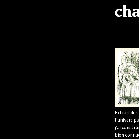
cha
Mlle F
Dans ta c
Martine s
Extrait des
l’univers p
j’ai constr
bien connue