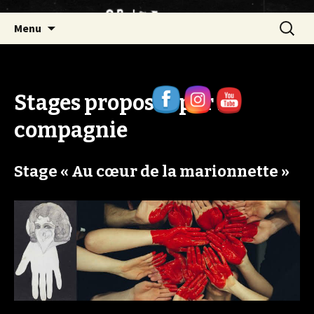
Aller
Recherc
Menu
au
contenu
S
tages proposés par la
compagnie
Stage « Au cœur de la marionnette »