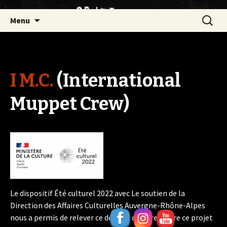
Aller
Recherc
Menu
au
contenu
I M.C.
(International
Muppet Crew)
Le dispositif Été culturel 2022 avec Le soutien de la
Direction des Affaires Culturelles Auvergne-Rhône-Alpes
nous a permis de relever ce défi est de faire naître ce projet