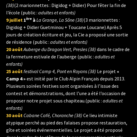
(38)
(2 marionnettes : Digidog + Didier) Pour fêter la fin de
l’école (public :
adultes et enfants)
ère
9 juillet
1
à
La Grange, La Sône (38)
(3 marionnettes :
Digidog + Didier Guetminou + Toucane Loucane) Après 5
jours de création écriture et jeu, la Cie a proposé une sortie
de résidence (public :
adultes et enfants)
20 août
Auberge du Dragon Vert, Presles (38)
dans le cadre de
la fermeture estivale de l’auberge (public :
adultes et
enfants)
25 août
festival Camp 4, Pont en Royans (38)
Le projet
«
Camp 4 »
est initié par le Club Alpin Français depuis 2013.
Plusieurs soirées festives sont organisées à l’issue des
contest et démonstrations, dont l’une a été l’occasion de
proposer notre projet sous chapiteau.(public :
adultes et
enfants)
30 août
Cabane Café, Choranche (38)
Ce lieu intimiste
atypique perché au pied des falaises propose restauration,
gîte et soirées événementielles. Le projet a été proposé