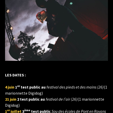
LES DATES :
er
4 juin
1
test public au
festival des pieds et des mains (26)
(1
marionnette Digidog)
21 juin
2 test public au
festival de l’air (26)
(1 marionnette
Digidog)
er
ème
1
juillet
3
test public
Sou des écoles de Pont en Royans